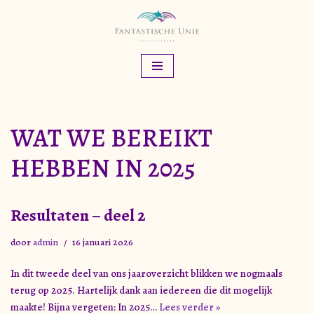
Meteen
naar
de
inhoud
WAT WE BEREIKT
HEBBEN IN 2025
Resultaten – deel 2
door
admin
16 januari 2026
In dit tweede deel van ons jaaroverzicht blikken we nogmaals
terug op 2025. Hartelijk dank aan iedereen die dit mogelijk
maakte! Bijna vergeten: In 2025…
Lees verder »