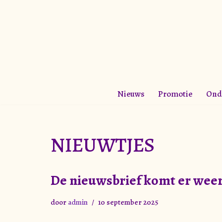
Meteen
naar
de
inhoud
Nieuws
Promotie
Ond
NIEUWTJES
De nieuwsbrief komt er wee
door
admin
10 september 2025