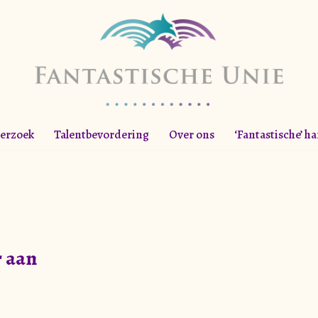
erzoek
Talentbevordering
Over ons
‘Fantastische’ h
r aan